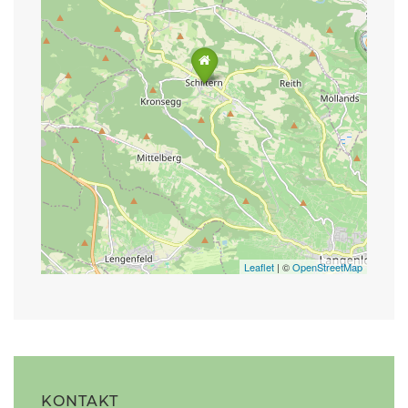
Leaflet
| ©
OpenStreetMap
KONTAKT