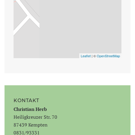
Leaflet
| ©
OpenStreetMap
KONTAKT
Christian
Herb
Heiligkreuzer Str. 70
87439 Kempten
0831/93331