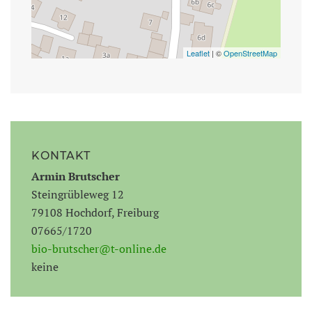
Leaflet
| ©
OpenStreetMap
KONTAKT
Armin
Brutscher
Steingrübleweg 12
79108 Hochdorf, Freiburg
07665/1720
bio-brutscher@t-online.de
keine