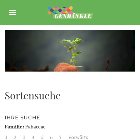
Sortensuche
IHRE SUCHE
Familie:
Fabaceae
1
2
3
4
5
6
7
Vorwärts