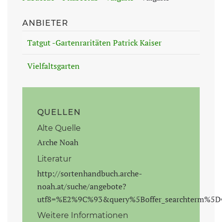
ANBIETER
Tatgut -Gartenraritäten Patrick Kaiser
Vielfaltsgarten
QUELLEN
Alte Quelle
Arche Noah
Literatur
http://sortenhandbuch.arche-
noah.at/suche/angebote?
utf8=%E2%9C%93&query%5Boffer_searchterm%5D
Weitere Informationen